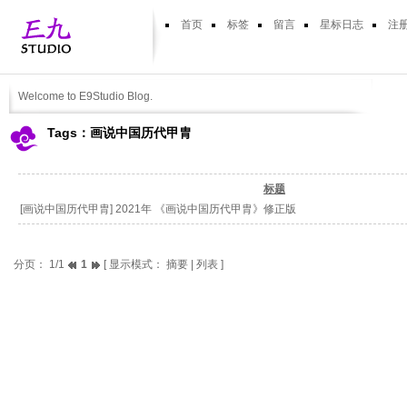
首页
标签
留言
星标日志
注
Welcome to E9Studio Blog.
Tags：画说中国历代甲胄
标题
[
画说中国历代甲胄
]
2021年 《画说中国历代甲胄》修正版
分页： 1/1
1
[ 显示模式：
摘要
|
列表
]